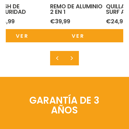
EASH DE
REMO DE ALUMINIO
QUILLAS
EGURIDAD
2 EN 1
SURF AL
24,99
€39,99
€24,99
VER
VER
GARANTÍA DE 3
AÑOS