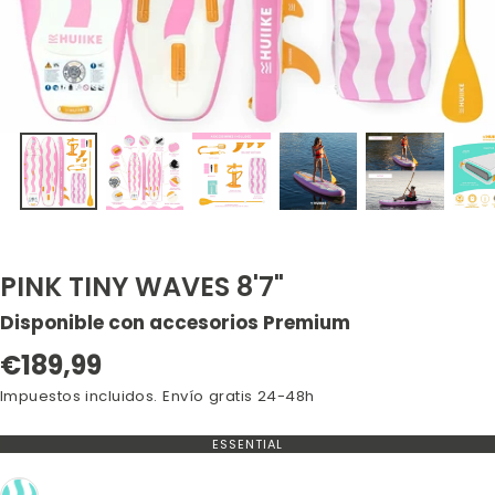
PINK TINY WAVES 8'7"
Disponible con accesorios Premium
Precio
€189,99
regular
Impuestos incluidos. Envío gratis 24-48h
ESSENTIAL
VARIANTE
AGOTADA
O
NO