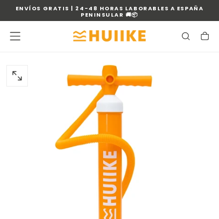
ENVÍOS GRATIS | 24-48 HORAS LABORABLES A ESPAÑA
SALTAR
PENINSULAR 🚚📦
AL
CONTENIDO
ABRIR
MEDIOS
0
EN
MODAL