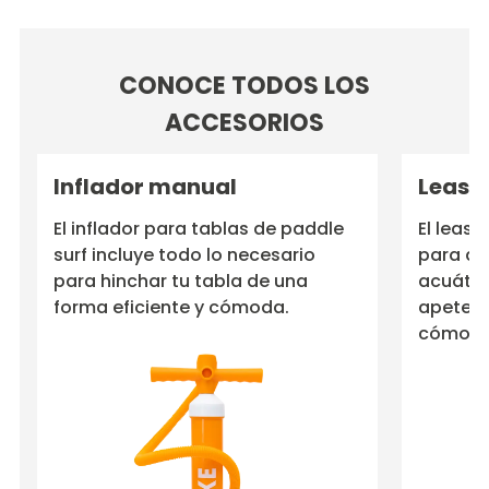
CONOCE TODOS LOS
ACCESORIOS
Inflador manual
Leash
El inflador para tablas de paddle
El leash
surf incluye todo lo necesario
para qu
para hinchar tu tabla de una
acuátic
forma eficiente y cómoda.
apetezc
cómoda