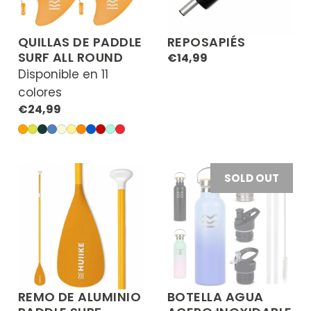
QUILLAS DE PADDLE
REPOSAPIÉS
SURF ALL ROUND
Precio
€14,99
Disponible en 11
regular
colores
Precio
€24,99
regular
Naranja
Verde
Verde
Azul
Crema
Amarillo
Naranja
Azul
Granate
Aguamarina
Rojo
Enjoyer
Beach
Tropical
Instant
Paulownia
Shake
Coral
Coral
African
Little
Tiki
Soul
Sea
SOLD OUT
REMO DE ALUMINIO
BOTELLA AGUA