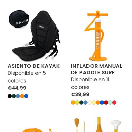
ASIENTO DE KAYAK
INFLADOR MANUAL
DE PADDLE SURF
Disponible en 5
Disponible en 11
colores
colores
Precio
€44,99
Precio
€39,99
regular
Negro
Verde
Azul
Naranja
Azul
regular
Naranja
Verde
Verde
Azul
Crema
Amarillo
Naranja
Azul
Granate
Aguamar
Rojo
Tropical
Instant
Coral
Coral
Enjoyer
Beach
Tropical
Instant
Paulownia
Shake
Coral
Coral
African
Little
Tiki
Soul
Sea