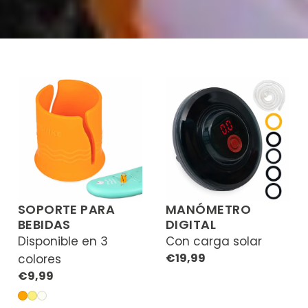
SOPORTE PARA
MANÓMETRO
BEBIDAS
DIGITAL
Disponible en 3
Con carga solar
Precio
€19,99
colores
regular
Precio
€9,99
regular
Naranja
Amarillo
Blanco