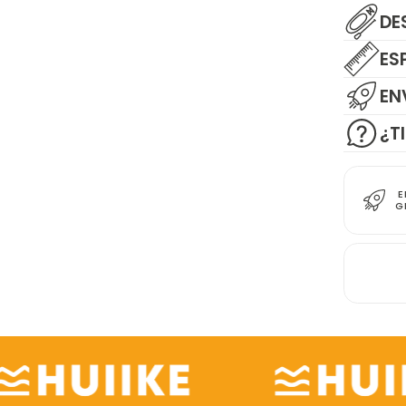
DE
ES
EN
¿T
E
G