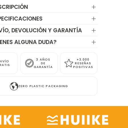
SCRIPCIÓN
PECIFICACIONES
VÍO, DEVOLUCIÓN Y GARANTÍA
IENES ALGUNA DUDA?
3 AÑOS
+3.000
NVÍO
DE
RESEÑAS
RATIS
GARANTÍA
POSITIVAS
ZERO PLASTIC PACKAGING