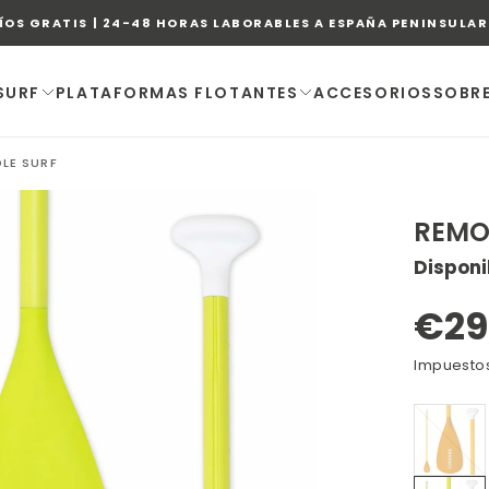
ÍOS GRATIS | 24-48 HORAS LABORABLES A ESPAÑA PENINSULAR 
SURF
PLATAFORMAS FLOTANTES
ACCESORIOS
SOBR
LE SURF
REMO
Disponib
ABRIR
MEDIOS
Pre
€29
8
EN
reg
Impuestos
MODAL
NARA
VARI