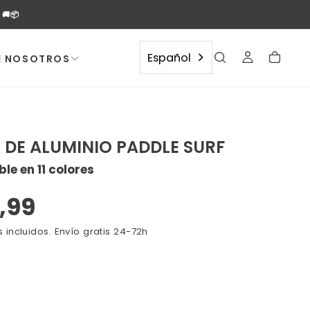
🚚📦
Español
E NOSOTROS
 DE ALUMINIO PADDLE SURF
le en 11 colores
ABRIR
MEDI
cio
,99
9
EN
ular
 incluidos. Envío gratis 24-72h
MODA
NJA
ANTE