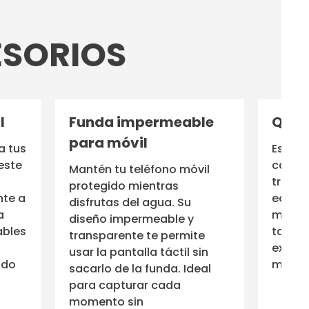
ESORIOS
l
Funda impermeable
Quill
para móvil
a tus
Estabi
este
cada r
Mantén tu teléfono móvil
tres qu
protegido mientras
nte a
equilib
disfrutas del agua. Su
a
maniob
diseño impermeable y
ables
tabla,
transparente te permite
experi
usar la pantalla táctil sin
ido
más fl
sacarlo de la funda. Ideal
para capturar cada
momento sin