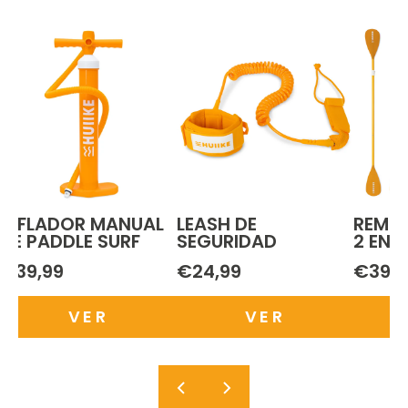
INFLADOR MANUAL
LEASH DE
REMO 
DE PADDLE SURF
SEGURIDAD
2 EN 1
€39,99
€24,99
€39,9
VER
VER