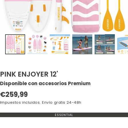
PINK ENJOYER 12'
Disponible con accesorios Premium
Precio
€259,99
regular
Impuestos incluidos. Envío gratis 24-48h
ESSENTIAL
VARIANTE
AGOTADA
O
NO