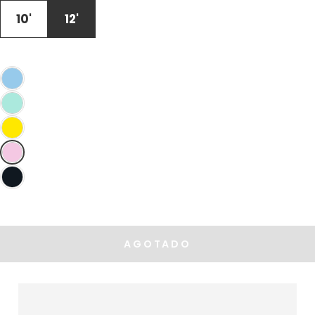
DISPONIBLE
10'
12'
AGOTADO