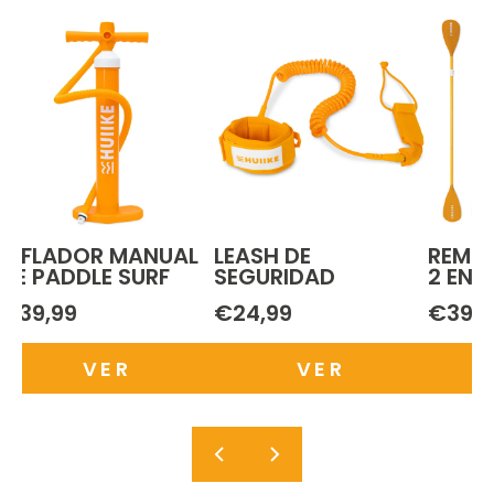
INFLADOR MANUAL
LEASH DE
REMO 
DE PADDLE SURF
SEGURIDAD
2 EN 1
€39,99
€24,99
€39,9
VER
VER