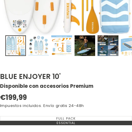
BLUE ENJOYER 10'
Disponible con accesorios Premium
Precio
€199,99
regular
Impuestos incluidos. Envío gratis 24-48h
FULL PACK
VARIANTE
AGOTADA
ESSENTIAL
VARIANTE
O
AGOTADA
NO
O