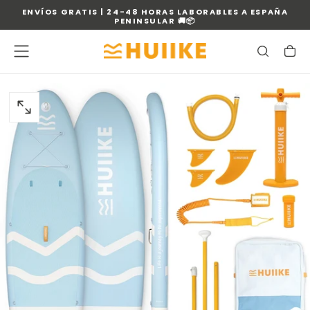
ENVÍOS GRATIS | 24-48 HORAS LABORABLES A ESPAÑA
SALTAR
PENINSULAR 🚚📦
AL
CONTENIDO
ABRIR
MEDIOS
9
EN
MODAL