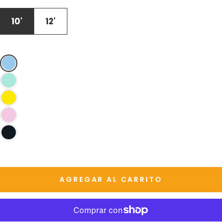
DISPONIBLE
NO
DISPONIBLE
10'
12'
AGREGAR AL CARRITO