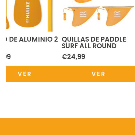
O DE ALUMINIO 2
QUILLAS DE PADDLE
1
SURF ALL ROUND
,99
€24,99
VER
VER