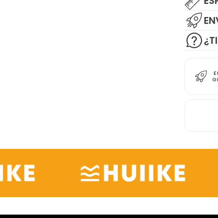
ES
EN
¿T
E
G