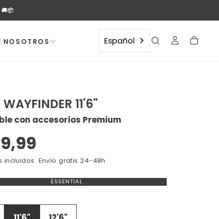
🚚📦
Español
E NOSOTROS
WAYFINDER 11'6"
ble con accesorios Premium
ABRIR
MEDI
cio
9,99
2
EN
ular
 incluidos. Envío gratis 24-48h
MODA
ESSENTIAL
VARIANTE
AGOTADA
O
NO
DISPONIBLE
11'6"
12'6"