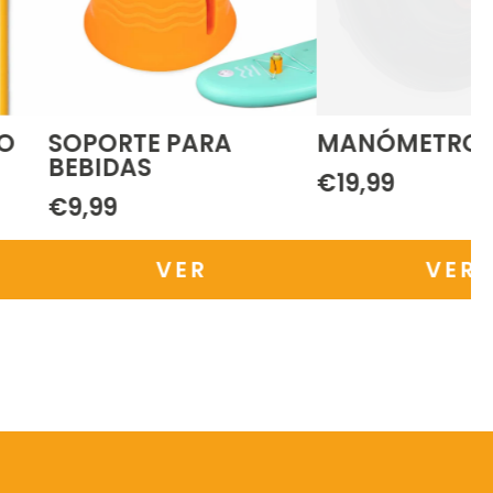
O
SOPORTE PARA
MANÓMETRO D
BEBIDAS
€19,99
€9,99
VER
VER