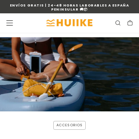
ENVÍOS GRATIS | 24-48 HORAS LABORABLES A ESPAÑA
SALTAR
PENINSULAR 🚚📦
AL
CONTENIDO
ACCESORIOS