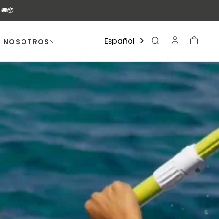
🚚📦
Español
E NOSOTROS