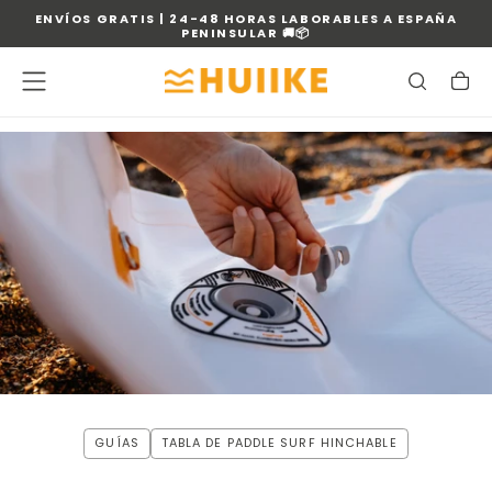
ENVÍOS GRATIS | 24-48 HORAS LABORABLES A ESPAÑA
SALTAR
PENINSULAR 🚚📦
AL
CONTENIDO
GUÍAS
TABLA DE PADDLE SURF HINCHABLE