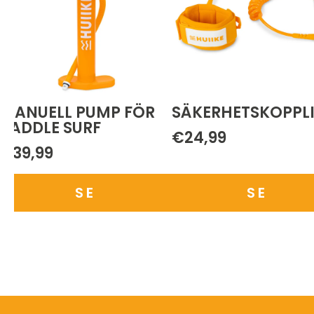
MANUELL PUMP FÖR
SÄKERHETSKOPPL
PADDLE SURF
€24,99
€39,99
SE
SE