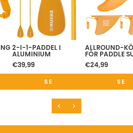
ING
2-I-1-PADDEL I
ALLROUND-KÖ
ALUMINIUM
FÖR PADDLE S
€39,99
€24,99
SE
SE