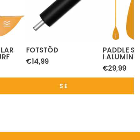
LAR
FOTSTÖD
PADDLE S
URF
I ALUMINI
€14,99
€29,99
SE