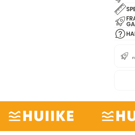
SP
FR
GA
HA
F