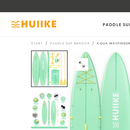
GÅ
TILL
INNEHÅLLET
PADDLE SU
START
/
PADDLE SUP BRÄDOR
/
AQUA WAYFINDER 
ÖPPNA
MEDIA
0
I
MODAL