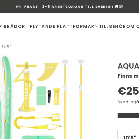
FRI FRAKT | 2-5 ARBETSDAGAR TILL SVERIGE 🚚📦
P BRÄDOR
FLYTANDE PLATTFORMAR
TILLBEHÖR
OM 
12'6"
AQUA
Finns m
ÖPPNA
MEDIA
Ord
€25
1
I
pris
Skatt ing
MODAL
10'6"