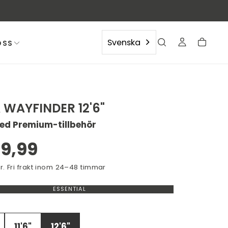
Svenska
OSS
 WAYFINDER 12'6"
ed Premium-tillbehör
ÖPPN
MEDI
inarie
9,99
2
I
år. Fri frakt inom 24–48 timmar
MODA
ESSENTIAL
VARIANT
SLUT
ELLER
EJ
TILLGÄNGLIG
11'6"
12'6"