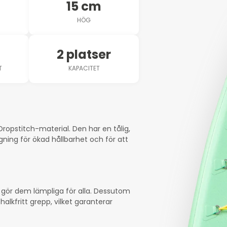
15 cm
HÖG
2 platser
T
KAPACITET
ropstitch-material. Den har en tålig,
ing för ökad hållbarhet och för att
 gör dem lämpliga för alla. Dessutom
lkfritt grepp, vilket garanterar