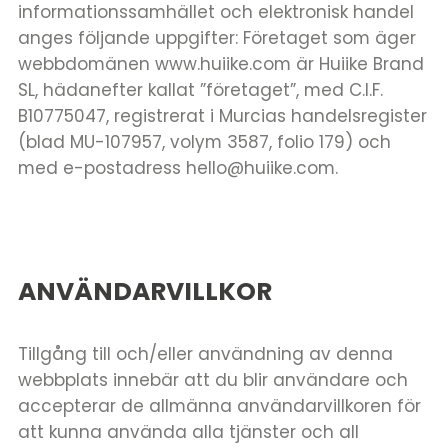
informationssamhället och elektronisk handel
anges följande uppgifter: Företaget som äger
webbdomänen www.huiike.com är Huiike Brand
SL, hädanefter kallat ”företaget”, med C.I.F.
B10775047, registrerat i Murcias handelsregister
(blad MU-107957, volym 3587, folio 179) och
med e-postadress hello@huiike.com.
ANVÄNDARVILLKOR
Tillgång till och/eller användning av denna
webbplats innebär att du blir användare och
accepterar de allmänna användarvillkoren för
att kunna använda alla tjänster och all