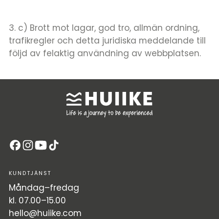
3. c) Brott mot lagar, god tro, allmän ordning,
trafikregler och detta juridiska meddelande till
följd av felaktig användning av webbplatsen.
KUNDTJÄNST
Måndag–fredag
kl. 07.00–15.00
hello@huiike.com