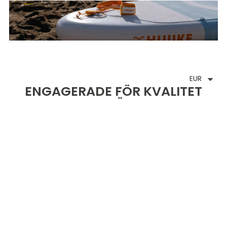
EUR
ENGAGERADE FÖR KVALITET
OCH PRISVÄRDIGHET
Vår strävan efter excellens och
Med ett