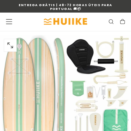
ENTREGA GRÁTIS | 48-72 HORAS ÚTEIS PARA
SALTAR
PORTUGAL 🚚📦
PARA
O
CONTEÚDO
ABRIR
MEDIA
0
EM
MODAL