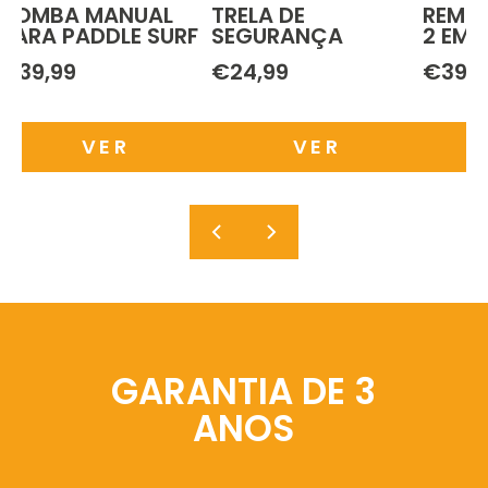
BOMBA MANUAL
TRELA DE
REMO 
PARA PADDLE SURF
SEGURANÇA
2 EM 1
€39,99
€24,99
€39,9
VER
VER
GARANTIA DE 3
ANOS