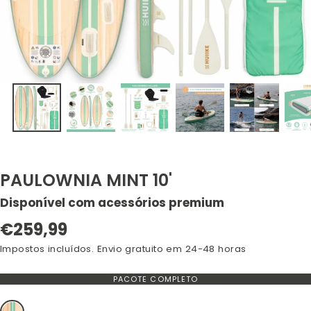
PAULOWNIA MINT 10'
Disponível com acessórios premium
Preço
€259,99
normal
Impostos incluídos. Envio gratuito em 24-48 horas
PACOTE COMPLETO
VARIANTE
FORA
DE
STOCK