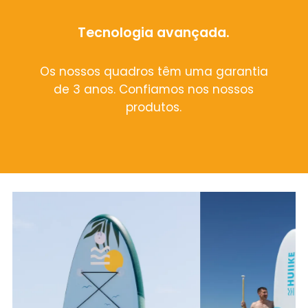
Tecnologia avançada.
Os nossos quadros têm uma garantia
de 3 anos. Confiamos nos nossos
produtos.