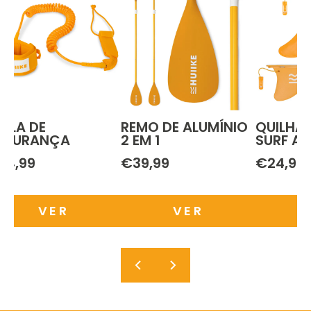
RELA DE
REMO DE ALUMÍNIO
QUILHAS
EGURANÇA
2 EM 1
SURF AL
24,99
€39,99
€24,99
VER
VER