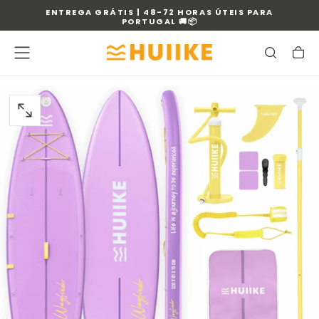
ENTREGA GRÁTIS | 48-72 HORAS ÚTEIS PARA
SALTAR
PORTUGAL 🚚📦
PARA
O
CONTEÚDO
ABRIR
MEDIA
0
EM
MODAL