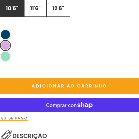
DISPONÍVEL
10'6"
11'6"
12'6"
ADICIONAR AO CARRINHO
ES DE PAGO
DESCRIÇÃO