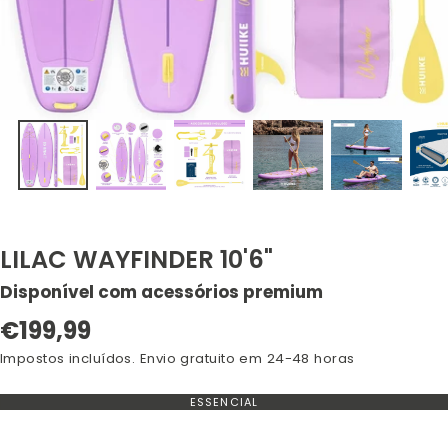
LILAC WAYFINDER 10'6"
Disponível com acessórios premium
Preço
€199,99
normal
Impostos incluídos. Envio gratuito em 24-48 horas
ESSENCIAL
VARIANTE
ESGOTADA
OU
NÃO