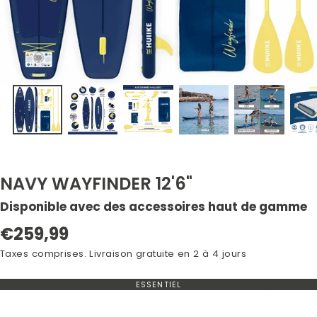
NAVY WAYFINDER 12'6"
Disponible avec des accessoires haut de gamme
Prix
€259,99
normal
Taxes comprises. Livraison gratuite en 2 à 4 jours
ESSENTIEL
VARIANTE
EN
RUPTURE
DE