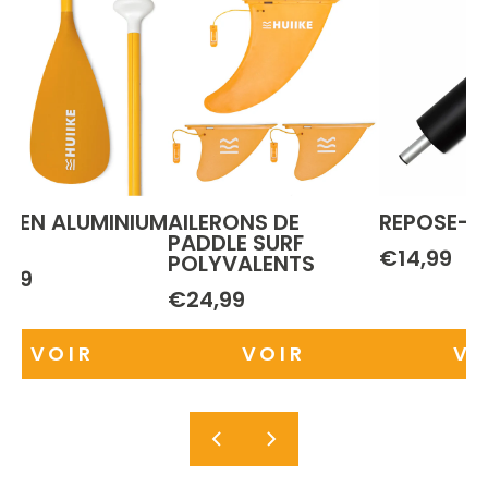
E EN ALUMINIUM
AILERONS DE
REPOSE-P
 1
PADDLE SURF
€14,99
POLYVALENTS
,99
€24,99
VOIR
VOIR
VO