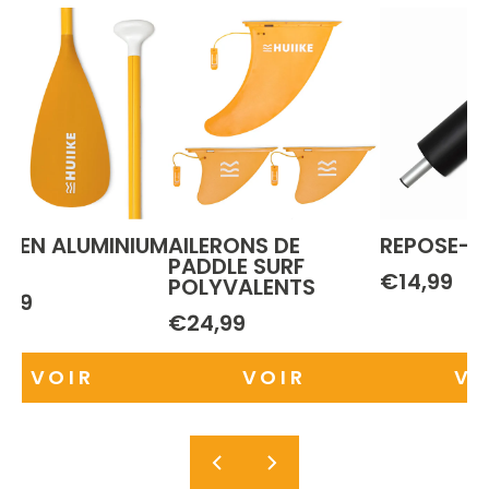
E EN ALUMINIUM
AILERONS DE
REPOSE-P
 1
PADDLE SURF
€14,99
POLYVALENTS
,99
€24,99
VOIR
VOIR
VO