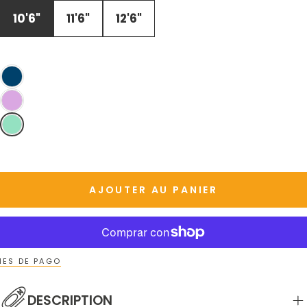
STOCK
OU
10'6"
11'6"
12'6"
NON
DISPONIBLE
AJOUTER AU PANIER
ES DE PAGO
DESCRIPTION