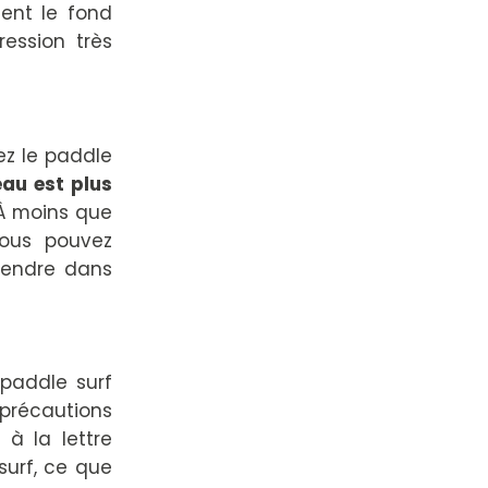
ent le fond
ression très
ez le paddle
eau est plus
 À moins que
ous pouvez
éfendre dans
 paddle surf
précautions
 à la lettre
surf, ce que