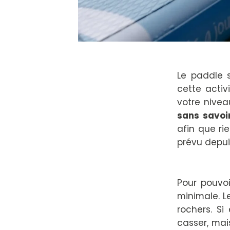
Le paddle s
cette activ
votre nive
sans savoi
afin que ri
prévu depui
Pour pouvo
minimale. Le
rochers. Si
casser, mai