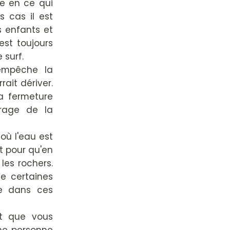
re en ce qui
s cas il est
s enfants et
est toujours
 surf.
 empêche la
rait dériver.
sa fermeture
crage de la
où l'eau est
t pour qu'en
les rochers.
ue certaines
me dans ces
et que vous