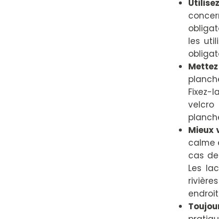
Utilise
concer
obliga
les uti
obligat
Mettez
planche
Fixez-
velcro
planch
Mieux 
calme e
cas de 
Les la
rivièr
endroit
Toujo