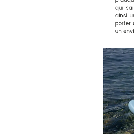
pratiq
qui sai
ainsi 
porter
un env