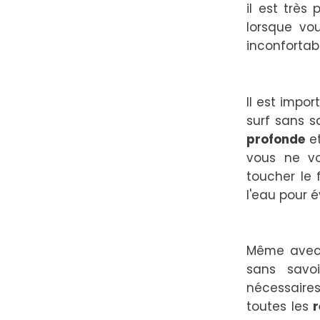
il est trè
lorsque vou
inconfortab
Il est impo
surf sans 
profonde
et
vous ne v
toucher le 
l'eau pour é
Même avec c
sans savoi
nécessaires
toutes les