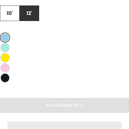
LAGER
ODER
NICHT
10'
12'
VERFÜGBAR
AUSVERKAUFT