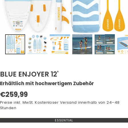
BLUE ENJOYER 12'
Erhältlich mit hochwertigem Zubehör
Regulärer
€259,99
Preis
Preise inkl. MwSt. Kostenloser Versand innerhalb von 24–48
Stunden
ESSENTIAL
VARIANTE
NICHT
AUF