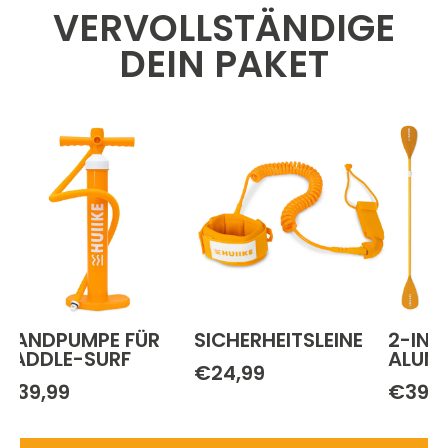
VERVOLLSTÄNDIGE
DEIN PAKET
HANDPUMPE FÜR
SICHERHEITSLEINE
2-IN-
PADDLE-SURF
ALUMI
€24,99
€39,99
€39,9