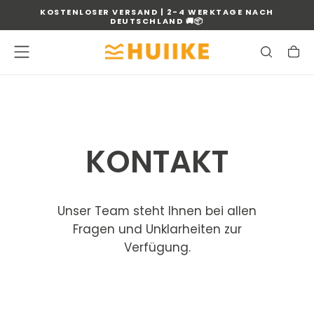
KOSTENLOSER VERSAND | 2-4 WERKTAGE NACH
ZUM
DEUTSCHLAND
🚚📦
INHALT
SPRINGEN
KONTAKT
Unser Team steht Ihnen bei allen
Fragen und Unklarheiten zur
Verfügung.