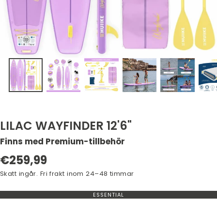
LILAC WAYFINDER 12'6"
Finns med Premium-tillbehör
Ordinarie
€259,99
pris
Skatt ingår. Fri frakt inom 24–48 timmar
ESSENTIAL
VARIANT
SLUT
ELLER
EJ