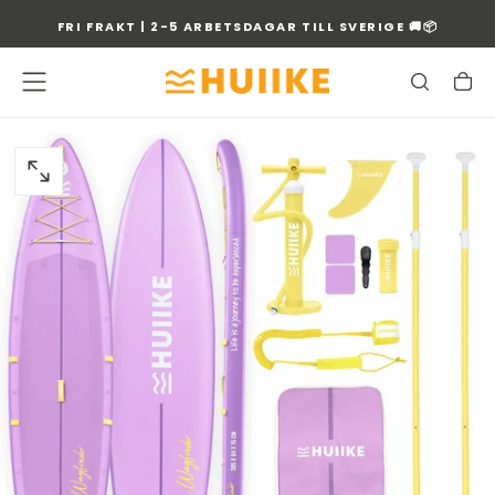
GÅ
FRI FRAKT | 2-5 ARBETSDAGAR TILL SVERIGE 🚚📦
TILL
INNEHÅLLET
ÖPPNA
MEDIA
0
I
MODAL