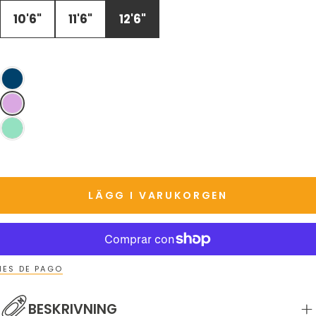
TILLGÄNGLIG
10'6"
11'6"
12'6"
LÄGG I VARUKORGEN
ES DE PAGO
BESKRIVNING