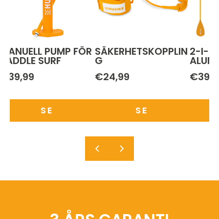
L PUMP FÖR
SÄKERHETSKOPPLIN
2-I-1-PADDEL 
 SURF
G
ALUMINIUM
€24,99
€39,99
SE
SE
SE