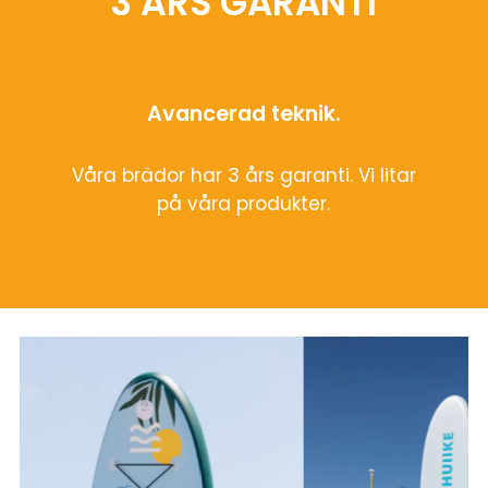
3 ÅRS GARANTI
Avancerad teknik.
Våra brädor har 3 års garanti. Vi litar
på våra produkter.