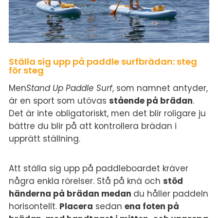
Ställa sig upp på paddle surfbrädan: steg
för steg
Men
Stand Up Paddle Surf
, som namnet antyder,
är en sport som utövas
stående på brädan
.
Det är inte obligatoriskt, men det blir roligare ju
bättre du blir på att kontrollera brädan i
upprätt ställning.
Att ställa sig upp på paddleboardet kräver
några enkla rörelser. Stå på knä och
stöd
händerna på brädan medan
du håller paddeln
horisontellt.
Placera
sedan
ena foten på