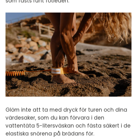
som fästs runt fotleden.
Glöm inte att ta med dryck för turen och dina
värdesaker, som du kan förvara i den
vattentäta 5-litersväskan och fästa säkert i de
elastiska snörena på brädans för.