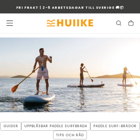
GÅ
FRI FRAKT | 2-5 ARBETSDAGAR TILL SVERIGE 🚚📦
TILL
INNEHÅLLET
GUIDER
UPPBLÅSBAR PADDLE SURFBRÄDA
PADDLE SURF-BRÄDOR
TIPS OCH RÅD