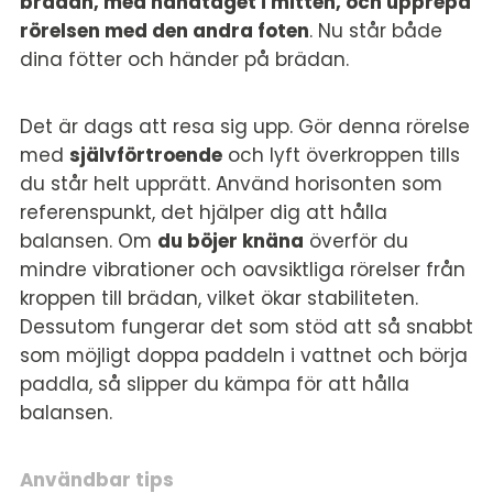
brädan, med handtaget i mitten, och upprepa
rörelsen med den andra foten
. Nu står både
dina fötter och händer på brädan.
Det är dags att resa sig upp. Gör denna rörelse
med
självförtroende
och lyft överkroppen tills
du står helt upprätt. Använd horisonten som
referenspunkt, det hjälper dig att hålla
balansen. Om
du böjer knäna
överför du
mindre vibrationer och oavsiktliga rörelser från
kroppen till brädan, vilket ökar stabiliteten.
Dessutom fungerar det som stöd att så snabbt
som möjligt doppa paddeln i vattnet och börja
paddla, så slipper du kämpa för att hålla
balansen.
Användbar tips