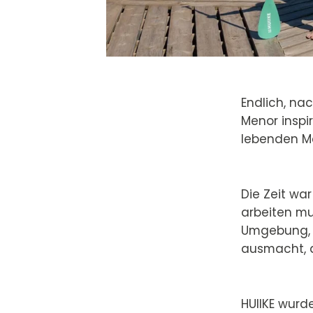
Endlich, na
Menor inspi
lebenden Me
Die Zeit war
arbeiten mu
Umgebung, d
ausmacht, d
HUIIKE wurd