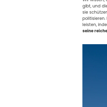
gibt, und di
sie schütze
politisiere
leisten, in
seine reich