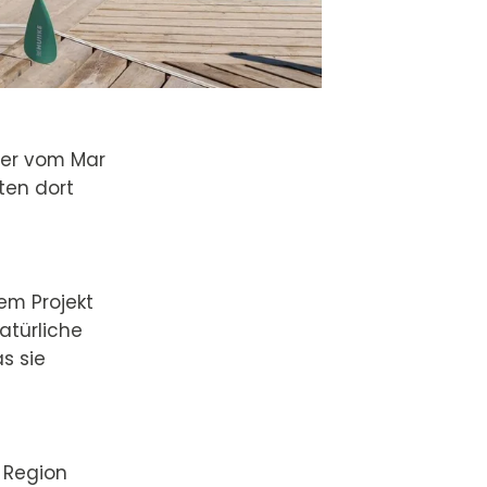
ser vom Mar
ten dort
nem Projekt
atürliche
s sie
r Region