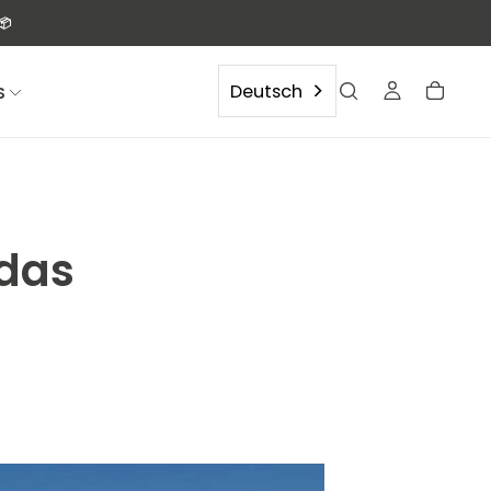
📦
Deutsch
S
 das