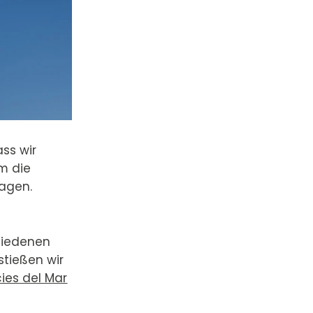
ass wir
m die
ragen.
hiedenen
stießen wir
ies del Mar