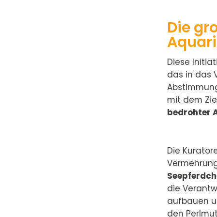
Die gr
Aquari
Diese Initi
das in das V
Abstimmung 
mit dem Zie
bedrohter 
Die Kurator
Vermehrung 
Seepferdch
die Verantw
aufbauen un
den Perlmut