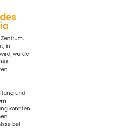
 des
ia
m Zentrum,
t, in
wird, wurde
onen
ten.
altung und
em
hung konnten
hen
isse bei