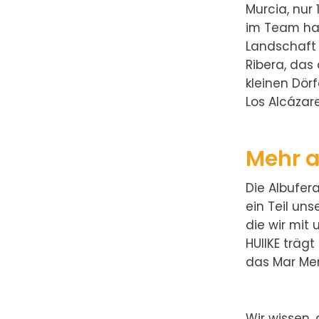
Murcia, nur
im Team ha
Landschaft 
Ribera, das
kleinen Dörf
Los Alcázare
Mehr a
Die Albufera
ein Teil un
die wir mit
HUIIKE träg
das Mar Meno
Wir wissen,