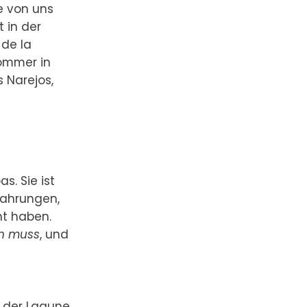
le von uns
 in der
 de la
Sommer in
s Narejos,
s. Sie ist
fahrungen,
ht haben.
en muss
, und
d der Lagune