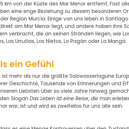
 15 km von der Küste des Mar Menor entfernt. Fast al
ben eine enge Beziehung zu diesem besonderen Ort
der Region Murcia. Einige von uns leben in Santiago
 direkt am Mar Menor liegt, und andere haben ihre 
ern verbracht, die an seinen Stränden liegen, wie Lo
s, Los Urrutias, Los Nietos, Lo Pagán oder La Manga.
ls ein Gefühl
 ist mehr als nur die größte Salzwasserlagune Europa
serer Geschichte, Tausende von Erinnerungen und Er
 unseren Liebsten über so viele Jahre hinweg gemac
t den Slogan
Das Leben ist eine Reise, die man erleb
r war, ist und wird es zweifellos für uns alle sein.
 dass es eine Menge Kontroversen über den Zustan