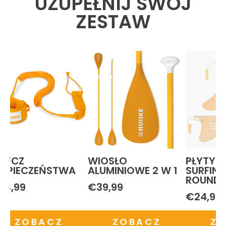
UZUPEŁNIJ SWÓJ
ZESTAW
MYCZ
WIOSŁO
PŁYTY 
EZPIECZEŃSTWA
ALUMINIOWE 2 W 1
SURFING
ROUND
24,99
€39,99
€24,99
ZOBACZ
ZOBACZ
Z