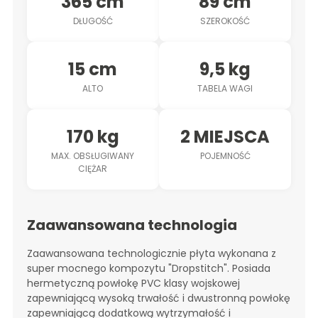
365 cm
89 cm
DŁUGOŚĆ
SZEROKOŚĆ
15 cm
9,5 kg
ALTO
TABELA WAGI
170 kg
2 MIEJSCA
MAX. OBSŁUGIWANY
POJEMNOŚĆ
CIĘŻAR
Zaawansowana technologia
Zaawansowana technologicznie płyta wykonana z
super mocnego kompozytu "Dropstitch". Posiada
hermetyczną powłokę PVC klasy wojskowej
zapewniającą wysoką trwałość i dwustronną powłokę
zapewniającą dodatkową wytrzymałość i