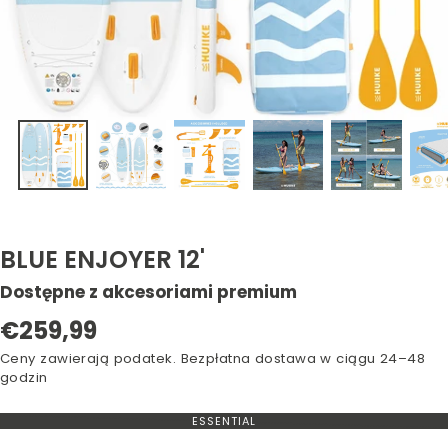
BLUE ENJOYER 12'
Dostępne z akcesoriami premium
Cena
€259,99
regularna
Ceny zawierają podatek. Bezpłatna dostawa w ciągu 24–48
godzin
ESSENTIAL
WARIANT
WYCZERPANY
LUB