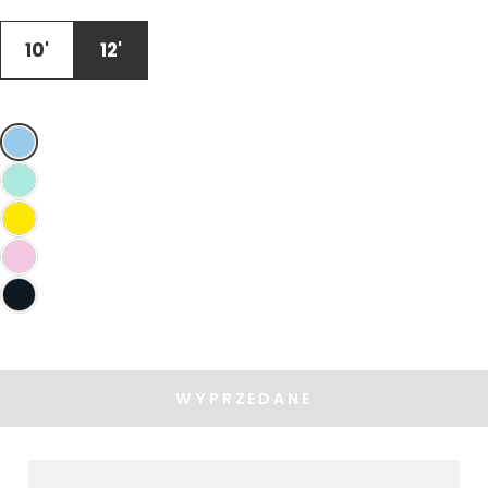
NIEDOSTĘPNY
10'
12'
WYPRZEDANE