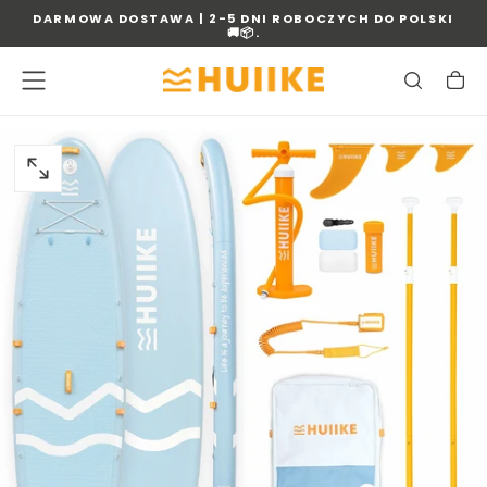
DARMOWA DOSTAWA | 2-5 DNI ROBOCZYCH DO POLSKI
PRZEJDŹ
🚚📦.
DO
TREŚCI
OTWÓRZ
MEDIA
0
W
OKNIE
MODALNYM