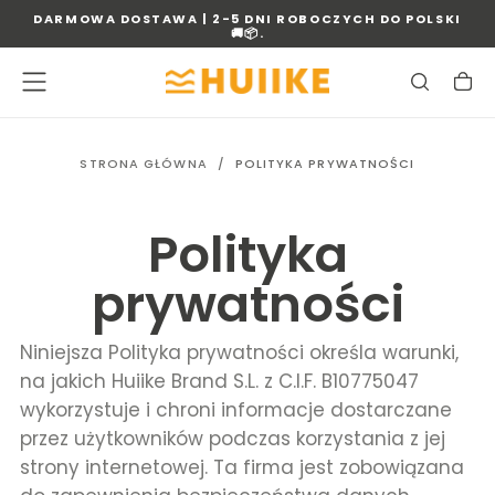
DARMOWA DOSTAWA | 2-5 DNI ROBOCZYCH DO POLSKI
PRZEJDŹ
🚚📦.
DO
TREŚCI
STRONA GŁÓWNA
/
POLITYKA PRYWATNOŚCI
Polityka
prywatności
Niniejsza Polityka prywatności określa warunki,
na jakich Huiike Brand S.L. z C.I.F. B10775047
wykorzystuje i chroni informacje dostarczane
przez użytkowników podczas korzystania z jej
strony internetowej. Ta firma jest zobowiązana