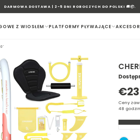
DARMOWA DOSTAWA | 2-5 DNI ROBOCZYCH DO POLSKI 🚚📦.
NGOWE Z WIOSŁEM
PLATFORMY PŁYWAJĄCE
AKCESOR
0'
CHERR
Dostęp
OTWÓRZ
NOŚNIK
Ce
€23
1
W
reg
Ceny zaw
48 godzi
OKNIE
MODALNYM