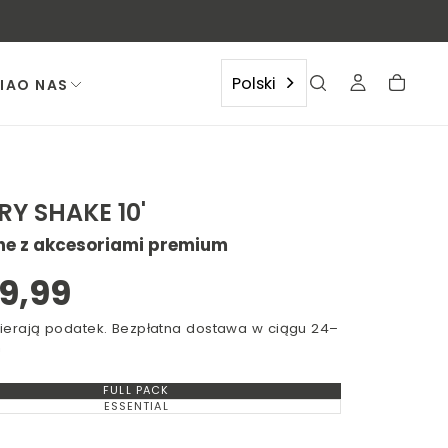
Polski
IA
O NAS
Y SHAKE 10'
ne z akcesoriami premium
OTW
MEDI
na
9,99
2
W
ularna
ierają podatek. Bezpłatna dostawa w ciągu 24–
n
OKNIE
MODA
FULL PACK
WARIANT
WYCZERPANY
ESSENTIAL
WARIANT
LUB
WYCZERPANY
NIEDOSTĘPNY
LUB
NIEDOSTĘPNY