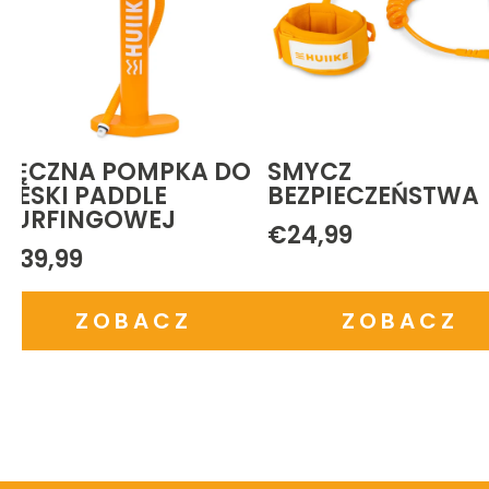
MYCZ
WIOSŁO ALUMINIO
EZPIECZEŃSTWA
2 W 1
24,99
€39,99
ZOBACZ
ZOBACZ