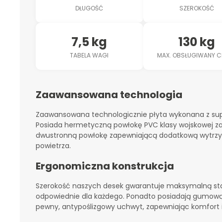
DŁUGOŚĆ
SZEROKOŚĆ
7,5 kg
130 kg
TABELA WAGI
MAX. OBSŁUGIWANY C
Zaawansowana technologia
Zaawansowana technologicznie płyta wykonana z su
Posiada hermetyczną powłokę PVC klasy wojskowej za
dwustronną powłokę zapewniającą dodatkową wytrzy
powietrza.
Ergonomiczna konstrukcja
Szerokość naszych desek gwarantuje maksymalną stabi
odpowiednie dla każdego. Ponadto posiadają gumową
pewny, antypoślizgowy uchwyt, zapewniając komfort i