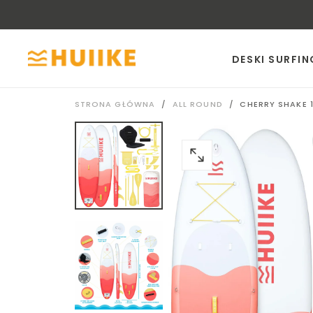
PRZEJDŹ
DO
TREŚCI
DESKI SURFI
STRONA GŁÓWNA
/
ALL ROUND
/
CHERRY SHAKE 1
OTWÓRZ
MEDIA
0
W
OKNIE
MODALNYM