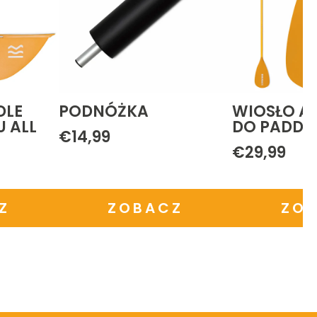
WIOSŁO ALUMINIOWE
STOJAK NA 
DO PADDLE SURFINGU
€9,99
€29,99
ZOBACZ
ZOBA