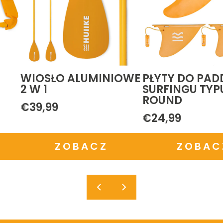
WE
PŁYTY DO PADDLE
PODNÓŻKA
SURFINGU TYPU ALL
€14,99
ROUND
€24,99
ZOBACZ
ZOBACZ