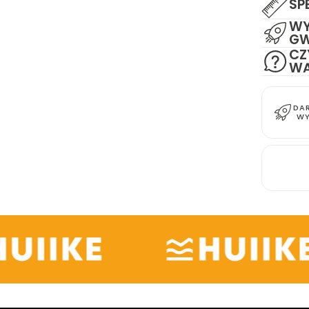
SP
WY
G
CZ
WĄ
DA
WY