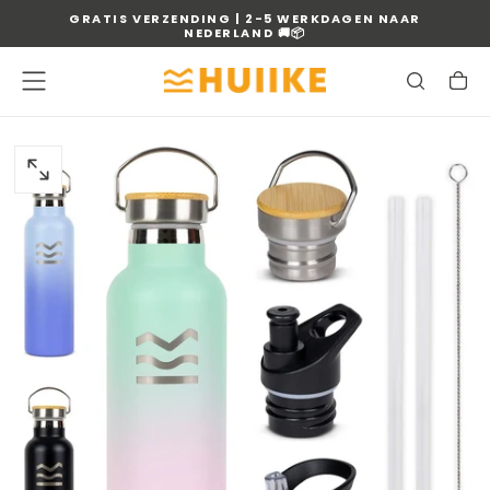
GRATIS VERZENDING | 2-5 WERKDAGEN NAAR
OVERSLAAN
NEDERLAND
🚚📦
NAAR
INHOUD
OPEN
MEDIA
0
IN
MODAAL