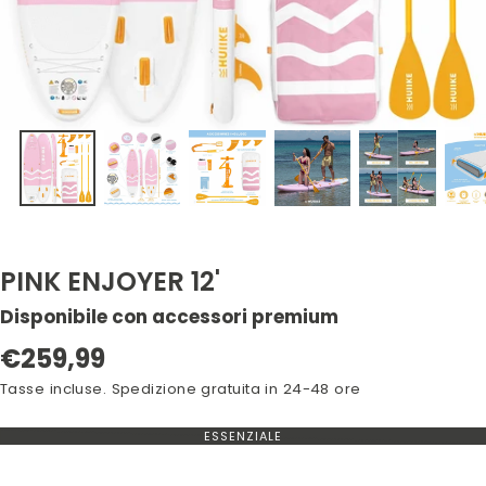
PINK ENJOYER 12'
Disponibile con accessori premium
Prezzo
€259,99
normale
Tasse incluse. Spedizione gratuita in 24-48 ore
ESSENZIALE
VARIANTE
ESAURITA
O
NON