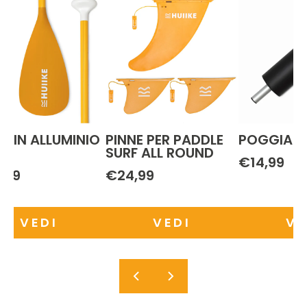
O IN ALLUMINIO
PINNE PER PADDLE
POGGIAPE
 1
SURF ALL ROUND
€14,99
,99
€24,99
VEDI
VEDI
VE