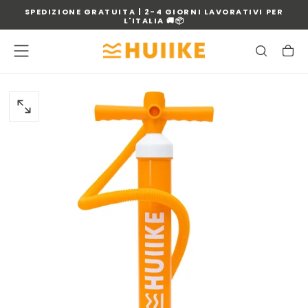
SPEDIZIONE GRATUITA | 2-4 GIORNI LAVORATIVI PER
VAI
L'ITALIA 🚚📦
AL
CONTENUTO
APRIRE
IL
MEDIA
0
IN
MODALE