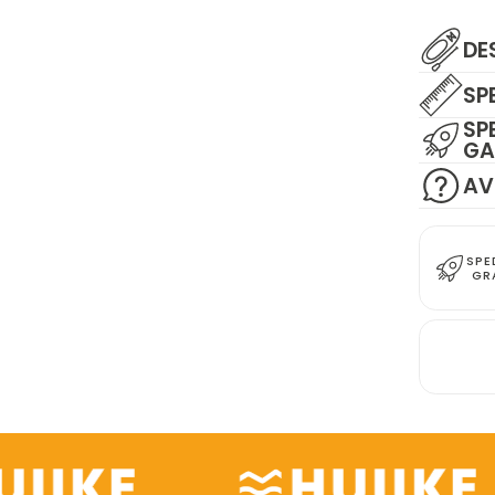
DE
SP
SP
GA
AV
SPE
GR