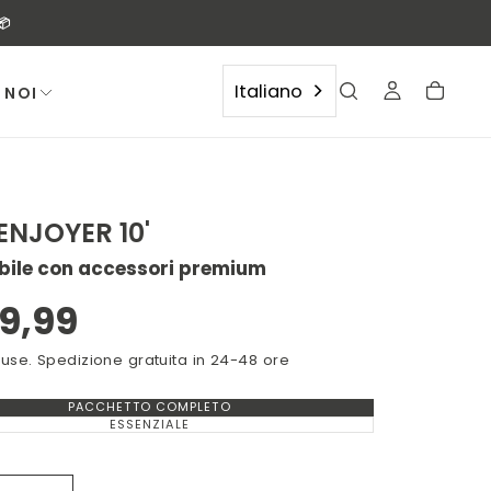
📦
Italiano
 NOI
ENJOYER 10'
bile con accessori premium
APRIR
IL
zzo
9,99
MEDI
2
male
luse. Spedizione gratuita in 24-48 ore
IN
PACCHETTO COMPLETO
MODA
VARIANTE
ESAURITA
ESSENZIALE
VARIANTE
O
ESAURITA
NON
O
DISPONIBILE
NON
DISPONIBILE