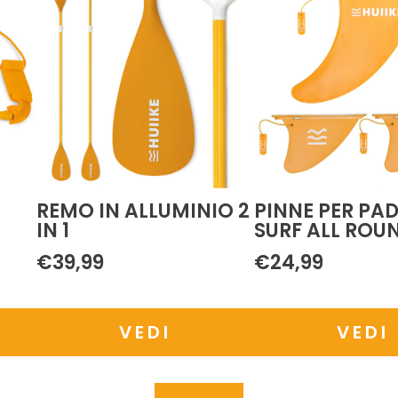
 2
PINNE PER PADDLE
POGGIAPEDIA
SURF ALL ROUND
€14,99
€24,99
VEDI
VEDI