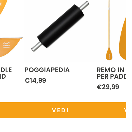
REMO IN ALLUMINIO
PORTABEVA
PER PADDLE SURF
€9,99
€29,99
VEDI
VED