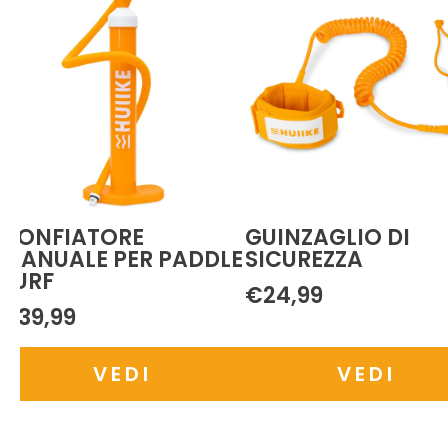
UINZAGLIO DI
REMO IN ALLUMINIO
ICUREZZA
IN 1
24,99
€39,99
VEDI
VEDI