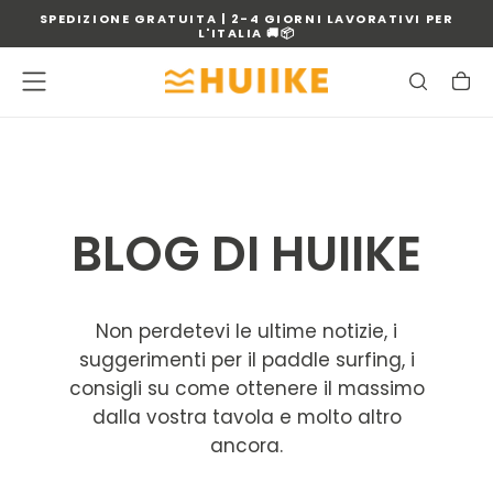
SPEDIZIONE GRATUITA | 2-4 GIORNI LAVORATIVI PER
VAI
L'ITALIA 🚚📦
AL
CONTENUTO
BLOG DI HUIIKE
Non perdetevi le ultime notizie, i
suggerimenti per il paddle surfing, i
consigli su come ottenere il massimo
dalla vostra tavola e molto altro
ancora.