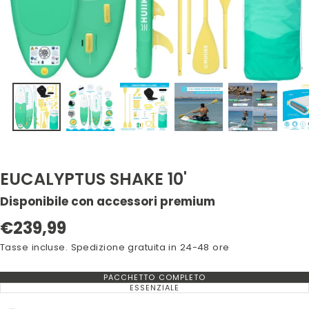
EUCALYPTUS SHAKE 10'
Disponibile con accessori premium
Prezzo
€239,99
normale
Tasse incluse. Spedizione gratuita in 24-48 ore
PACCHETTO COMPLETO
VARIANTE
ESAURITA
ESSENZIALE
VARIANTE
O
ESAURITA
NON
O