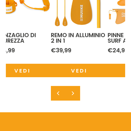
UINZAGLIO DI
REMO IN ALLUMINIO
PINNE P
ICUREZZA
2 IN 1
SURF AL
24,99
€39,99
€24,99
VEDI
VEDI