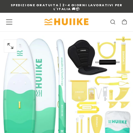
SPEDIZIONE GRATUITA | 2-4 GIORNI LAVORATIVI PER
VAI
L'ITALIA 🚚📦
AL
CONTENUTO
APRIRE
IL
MEDIA
0
IN
MODALE