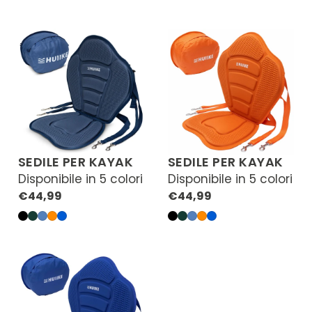
tropicale
Instant
corallo
corallo
tropicale
Instant
corallo
corallo
SEDILE PER KAYAK
SEDILE PER KAYAK
Disponibile in 5 colori
Disponibile in 5 colori
Prezzo
Prezzo
€44,99
€44,99
normale
normale
Nero
Verde
Azul
Arancione
Blu
Nero
Verde
Azul
Arancione
Blu
tropicale
Instant
corallo
corallo
tropicale
Instant
corallo
corallo