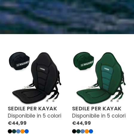
SEDILE PER KAYAK
SEDILE PER KAYAK
Disponibile in 5 colori
Disponibile in 5 colori
Prezzo
Prezzo
€44,99
€44,99
normale
normale
Nero
Verde
Azul
Arancione
Blu
Nero
Verde
Azul
Arancione
Blu